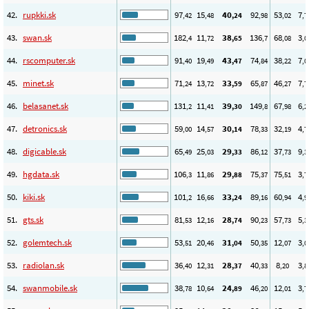
42.
rupkki.sk
97
15
40
92
53
7
,42
,48
,24
,98
,02
,7
43.
swan.sk
182
11
38
136
68
3
,4
,72
,65
,7
,08
,0
44.
rscomputer.sk
91
19
43
74
38
7
,40
,49
,47
,84
,22
,0
45.
minet.sk
71
13
33
65
46
7
,24
,72
,59
,87
,27
,7
46.
belasanet.sk
131
11
39
149
67
6
,2
,41
,30
,8
,98
,2
47.
detronics.sk
59
14
30
78
32
4
,00
,57
,14
,33
,19
,7
48.
digicable.sk
65
25
29
86
37
9
,49
,03
,33
,12
,73
,3
49.
hgdata.sk
106
11
29
75
75
3
,3
,86
,88
,37
,51
,7
50.
kiki.sk
101
16
33
89
60
4
,2
,66
,24
,16
,94
,9
51.
gts.sk
81
12
28
90
57
5
,53
,16
,74
,23
,73
,3
52.
golemtech.sk
53
20
31
50
12
3
,51
,46
,04
,35
,07
,0
53.
radiolan.sk
36
12
28
40
8
3
,40
,31
,37
,33
,20
,8
54.
swanmobile.sk
38
10
24
46
12
3
,78
,64
,89
,20
,01
,7