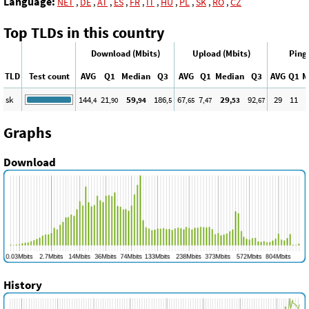
Language:
NET
,
DE
,
AT
,
ES
,
FR
,
IT
,
HU
,
PL
,
SK
,
RO
,
CZ
Top TLDs in this country
Download (Mbits)
Upload (Mbits)
Ping
TLD
Test count
AVG
Q1
Median
Q3
AVG
Q1
Median
Q3
AVG
Q1
M
sk
144
21
59
186
67
7
29
92
29
11
,4
,90
,94
,5
,65
,47
,53
,67
Graphs
Download
History