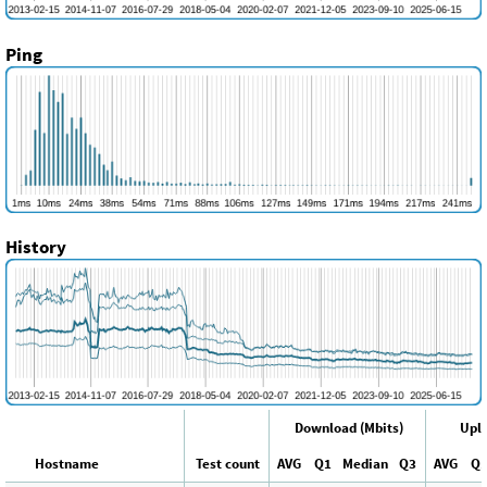
Ping
History
Download (Mbits)
Uplo
Hostname
Test count
AVG
Q1
Median
Q3
AVG
Q