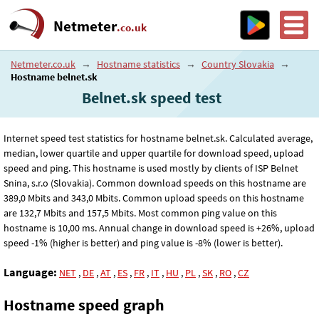
Netmeter
.co.uk
Netmeter.co.uk
→
Hostname statistics
→
Country Slovakia
→
Hostname belnet.sk
Belnet.sk speed test
Internet speed test statistics for hostname belnet.sk. Calculated average,
median, lower quartile and upper quartile for download speed, upload
speed and ping. This hostname is used mostly by clients of ISP Belnet
Snina, s.r.o (Slovakia). Common download speeds on this hostname are
389
,0
Mbits and 343
,0
Mbits. Common upload speeds on this hostname
are 132
,7
Mbits and 157
,5
Mbits. Most common ping value on this
hostname is 10
,00
ms. Annual change in download speed is +26%, upload
speed -1% (higher is better) and ping value is -8% (lower is better).
Language:
NET
,
DE
,
AT
,
ES
,
FR
,
IT
,
HU
,
PL
,
SK
,
RO
,
CZ
Hostname speed graph