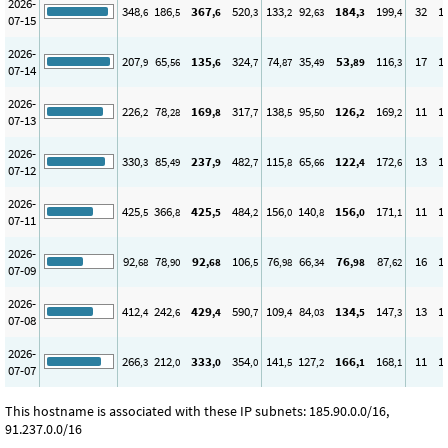
2026-
348
186
367
520
133
92
184
199
32
1
,6
,5
,6
,3
,2
,63
,3
,4
07-15
2026-
207
65
135
324
74
35
53
116
17
1
,9
,56
,6
,7
,87
,49
,89
,3
07-14
2026-
226
78
169
317
138
95
126
169
11
1
,2
,28
,8
,7
,5
,50
,2
,2
07-13
2026-
330
85
237
482
115
65
122
172
13
1
,3
,49
,9
,7
,8
,66
,4
,6
07-12
2026-
425
366
425
484
156
140
156
171
11
1
,5
,8
,5
,2
,0
,8
,0
,1
07-11
2026-
92
78
92
106
76
66
76
87
16
1
,68
,90
,68
,5
,98
,34
,98
,62
07-09
2026-
412
242
429
590
109
84
134
147
13
1
,4
,6
,4
,7
,4
,03
,5
,3
07-08
2026-
266
212
333
354
141
127
166
168
11
1
,3
,0
,0
,0
,5
,2
,1
,1
07-07
This hostname is associated with these IP subnets: 185.90.0.0/16,
91.237.0.0/16