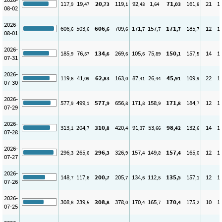
117
19
20
119
92
1
71
161
21
1
,9
,47
,73
,1
,43
,64
,03
,8
08-02
2026-
606
503
606
709
171
157
171
185
12
1
,6
,6
,6
,6
,7
,7
,7
,7
08-01
2026-
185
76
134
269
105
75
150
157
14
1
,9
,57
,6
,6
,6
,89
,1
,5
07-31
2026-
119
41
62
163
87
26
45
109
22
1
,6
,09
,83
,0
,41
,44
,91
,9
07-30
2026-
577
499
577
656
171
158
171
184
12
1
,9
,1
,9
,8
,8
,9
,8
,7
07-29
2026-
313
204
310
420
91
53
98
132
14
1
,1
,7
,8
,4
,37
,66
,42
,6
07-28
2026-
296
265
296
326
157
149
157
165
12
1
,3
,6
,3
,9
,4
,8
,4
,0
07-27
2026-
148
117
200
205
134
112
135
157
12
1
,7
,6
,7
,7
,6
,5
,5
,1
07-26
2026-
308
239
308
378
170
165
170
175
10
1
,8
,5
,8
,0
,4
,7
,4
,2
07-25