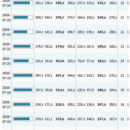
2026-
201
136
180
256
137
122
152
160
12
1
,6
,6
,4
,0
,8
,5
,1
,2
07-24
2026-
359
344
359
374
164
150
164
178
11
1
,7
,7
,7
,7
,6
,9
,6
,3
07-23
2026-
224
141
203
296
169
139
183
206
11
1
,2
,5
,8
,7
,2
,1
,1
,1
07-22
2026-
176
48
174
301
116
28
100
188
13
1
,0
,23
,0
,8
,3
,71
,4
,1
07-21
2026-
151
24
43
232
75
27
28
132
23
1
,8
,16
,94
,3
,87
,14
,63
,0
07-20
2026-
307
270
307
344
161
153
161
170
11
1
,4
,1
,4
,8
,7
,2
,7
,2
07-19
2026-
167
39
59
241
132
97
186
194
19
1
,6
,59
,91
,8
,8
,67
,3
,6
07-18
2026-
224
171
220
339
229
136
207
350
14
1
,3
,3
,5
,2
,3
,9
,9
,2
07-17
2026-
370
311
370
430
157
146
157
167
11
1
,8
,1
,8
,6
,0
,9
,0
,0
07-16