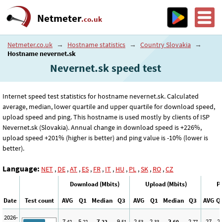
Netmeter
.co.uk
Netmeter.co.uk
→
Hostname statistics
→
Country Slovakia
→
Hostname nevernet.sk
Nevernet.sk speed test
Internet speed test statistics for hostname nevernet.sk. Calculated
average, median, lower quartile and upper quartile for download speed,
upload speed and ping. This hostname is used mostly by clients of ISP
Nevernet.sk (Slovakia). Annual change in download speed is +226%,
upload speed +201% (higher is better) and ping value is -10% (lower is
better).
Language:
NET
,
DE
,
AT
,
ES
,
FR
,
IT
,
HU
,
PL
,
SK
,
RO
,
CZ
Download (Mbits)
Upload (Mbits)
P
Date
Test count
AVG
Q1
Median
Q3
AVG
Q1
Median
Q3
AVG
Q
2026-
7
5
7
9
2
2
2
2
27
2
,42
,22
,22
,51
,53
,33
,60
,77