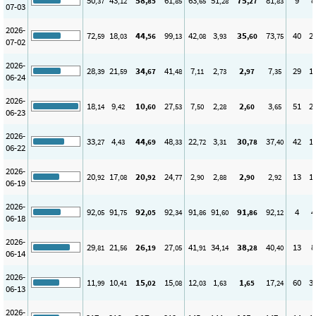
50
43
58
61
63
51
75
81
9
8
,37
,12
,85
,85
,65
,28
,27
,83
07-03
2026-
72
18
44
99
42
3
35
73
40
2
,59
,03
,56
,13
,08
,93
,60
,75
07-02
2026-
28
21
34
41
7
2
2
7
29
1
,39
,59
,67
,48
,11
,73
,97
,35
06-24
2026-
18
9
10
27
7
2
2
3
51
2
,14
,42
,60
,53
,50
,28
,60
,65
06-23
2026-
33
4
44
48
22
3
30
37
42
1
,27
,43
,69
,33
,72
,31
,78
,40
06-22
2026-
20
17
20
24
2
2
2
2
13
1
,92
,08
,92
,77
,90
,88
,90
,92
06-19
2026-
92
91
92
92
91
91
91
92
4
4
,05
,75
,05
,34
,86
,60
,86
,12
06-18
2026-
29
21
26
27
41
34
38
40
13
8
,81
,56
,19
,05
,91
,14
,28
,40
06-14
2026-
11
10
15
15
12
1
1
17
60
3
,99
,41
,02
,08
,03
,63
,65
,24
06-13
2026-