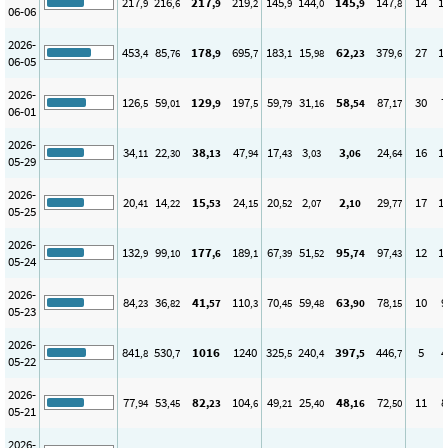
217
216
217
219
145
144
145
147
14
1
,9
,6
,9
,2
,9
,0
,9
,8
06-06
2026-
453
85
178
695
183
15
62
379
27
1
,4
,76
,9
,7
,1
,98
,23
,6
06-05
2026-
126
59
129
197
59
31
58
87
30
7
,5
,01
,9
,5
,79
,16
,54
,17
06-01
2026-
34
22
38
47
17
3
3
24
16
1
,11
,30
,13
,94
,43
,03
,06
,64
05-29
2026-
20
14
15
24
20
2
2
29
17
1
,41
,22
,53
,15
,52
,07
,10
,77
05-25
2026-
132
99
177
189
67
51
95
97
12
1
,9
,10
,6
,1
,39
,52
,74
,43
05-24
2026-
84
36
41
110
70
59
63
78
10
9
,23
,82
,57
,3
,45
,48
,90
,15
05-23
2026-
841
530
1016
1240
325
240
397
446
5
4
,8
,7
,5
,4
,5
,7
05-22
2026-
77
53
82
104
49
25
48
72
11
8
,94
,45
,23
,6
,21
,40
,16
,50
05-21
2026-