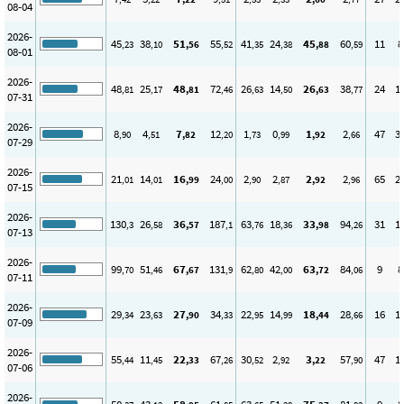
08-04
2026-
45
38
51
55
41
24
45
60
11
8
,23
,10
,56
,52
,35
,38
,88
,59
08-01
2026-
48
25
48
72
26
14
26
38
24
1
,81
,17
,81
,46
,63
,50
,63
,77
07-31
2026-
8
4
7
12
1
0
1
2
47
3
,90
,51
,82
,20
,73
,99
,92
,66
07-29
2026-
21
14
16
24
2
2
2
2
65
2
,01
,01
,99
,00
,90
,87
,92
,96
07-15
2026-
130
26
36
187
63
18
33
94
31
1
,3
,58
,57
,1
,76
,36
,98
,26
07-13
2026-
99
51
67
131
62
42
63
84
9
8
,70
,46
,67
,9
,80
,00
,72
,06
07-11
2026-
29
23
27
34
22
14
18
28
16
1
,34
,63
,90
,33
,95
,99
,44
,66
07-09
2026-
55
11
22
67
30
2
3
57
47
1
,44
,45
,33
,26
,52
,92
,22
,90
07-06
2026-