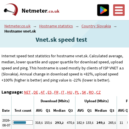
Netmeter
.co.uk
Netmeter.co.uk
→
Hostname statistics
→
Country Slovakia
→
Hostname vnet.sk
Vnet.sk speed test
Internet speed test statistics for hostname vnet.sk. Calculated average,
median, lower quartile and upper quartile for download speed, upload
speed and ping. This hostname is used mostly by clients of ISP VNET a.s
(Slovakia). Annual change in download speed is +82%, upload speed
+100% (higher is better) and ping value is -22% (lower is better).
Language:
NET
,
DE
,
AT
,
ES
,
FR
,
IT
,
HU
,
PL
,
SK
,
RO
,
CZ
Download (Mbits)
Upload (Mbits)
P
Date
Test count
AVG
Q1
Median
Q3
AVG
Q1
Median
Q3
AVG
Q
2026-
318
153
293
470
182
133
249
265
11
5
,5
,6
,2
,8
,9
,5
,1
,5
08-07