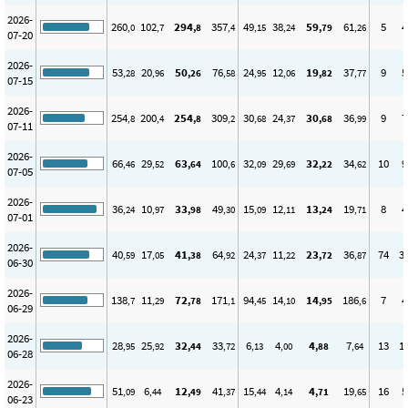
2026-
260
102
294
357
49
38
59
61
5
4
,0
,7
,8
,4
,15
,24
,79
,26
07-20
2026-
53
20
50
76
24
12
19
37
9
5
,28
,96
,26
,58
,95
,06
,82
,77
07-15
2026-
254
200
254
309
30
24
30
36
9
7
,8
,4
,8
,2
,68
,37
,68
,99
07-11
2026-
66
29
63
100
32
29
32
34
10
9
,46
,52
,64
,6
,09
,69
,22
,62
07-05
2026-
36
10
33
49
15
12
13
19
8
4
,24
,97
,98
,30
,09
,11
,24
,71
07-01
2026-
40
17
41
64
24
11
23
36
74
3
,59
,05
,38
,92
,37
,22
,72
,87
06-30
2026-
138
11
72
171
94
14
14
186
7
4
,7
,29
,78
,1
,45
,10
,95
,6
06-29
2026-
28
25
32
33
6
4
4
7
13
1
,95
,92
,44
,72
,13
,00
,88
,64
06-28
2026-
51
6
12
41
15
4
4
19
16
5
,09
,44
,49
,37
,44
,14
,71
,65
06-23