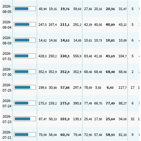
2026-
45
19
19
59
27
20
20
31
5
5
,94
,15
,76
,63
,56
,15
,56
,47
08-05
2026-
247
167
211
291
42
40
40
43
5
3
,5
,4
,1
,2
,39
,05
,89
,22
08-04
2026-
14
14
14
14
10
10
10
10
6
4
,62
,58
,62
,65
,81
,73
,81
,89
08-03
2026-
428
250
330
556
83
41
41
104
5
4
,0
,2
,5
,9
,48
,35
,69
,7
07-31
2026-
352
352
352
352
68
68
68
68
2
2
,9
,9
,9
,9
,48
,48
,48
,48
07-30
2026-
199
30
57
297
78
3
6
117
17
1
,6
,88
,88
,4
,69
,58
,43
,7
07-25
2026-
275
159
275
390
77
66
77
88
6
5
,0
,2
,0
,8
,49
,70
,49
,27
07-24
2026-
87
50
101
139
25
17
25
34
32
1
,47
,13
,9
,3
,40
,00
,64
,05
07-23
2026-
70
56
60
79
72
57
58
81
9
6
,09
,04
,70
,44
,90
,48
,93
,33
07-21