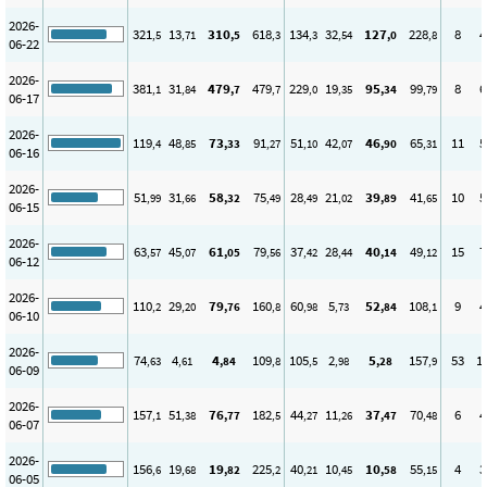
2026-
321
13
310
618
134
32
127
228
8
4
,5
,71
,5
,3
,3
,54
,0
,8
06-22
2026-
381
31
479
479
229
19
95
99
8
6
,1
,84
,7
,7
,0
,35
,34
,79
06-17
2026-
119
48
73
91
51
42
46
65
11
5
,4
,85
,33
,27
,10
,07
,90
,31
06-16
2026-
51
31
58
75
28
21
39
41
10
5
,99
,66
,32
,49
,49
,02
,89
,65
06-15
2026-
63
45
61
79
37
28
40
49
15
7
,57
,07
,05
,56
,42
,44
,14
,12
06-12
2026-
110
29
79
160
60
5
52
108
9
4
,2
,20
,76
,8
,98
,73
,84
,1
06-10
2026-
74
4
4
109
105
2
5
157
53
1
,63
,61
,84
,8
,5
,98
,28
,9
06-09
2026-
157
51
76
182
44
11
37
70
6
4
,1
,38
,77
,5
,27
,26
,47
,48
06-07
2026-
156
19
19
225
40
10
10
55
4
3
,6
,68
,82
,2
,21
,45
,58
,15
06-05