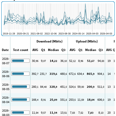
Download (Mbits)
Upload (Mbits)
P
Date
Test count
AVG
Q1
Median
Q3
AVG
Q1
Median
Q3
AVG
Q
2026-
30
9
14
36
52
8
51
94
19
1
,95
,07
,22
,10
,12
,96
,67
,83
08-07
2026-
392
231
319
480
672
634
865
904
14
9
,7
,7
,6
,6
,6
,4
,9
,1
08-06
2026-
280
84
328
451
324
59
200
511
13
1
,1
,40
,9
,0
,6
,00
,9
,0
08-05
2026-
166
8
25
331
253
11
18
606
19
1
,4
,91
,09
,8
,5
,59
,04
,0
08-04
2026-
11
9
11
13
7
7
7
8
20
1
,54
,57
,54
,51
,83
,52
,83
,13
08-03