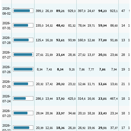
2026-
399
26
89
929
397
24
94
923
47
9
,2
,19
,21
,3
,0
,67
,23
,1
08-02
2026-
155
14
48
81
78
19
59
86
14
1
,0
,32
,42
,32
,04
,71
,94
,60
07-31
2026-
125
16
92
93
160
12
77
91
13
1
,4
,28
,61
,99
,9
,88
,00
,85
07-28
2026-
27
21
21
28
27
13
20
23
28
1
,61
,59
,64
,35
,52
,37
,51
,66
07-27
2026-
8
7
8
9
7
7
7
7
19
1
,34
,43
,34
,25
,86
,77
,86
,94
07-26
2026-
20
17
20
23
12
11
12
13
21
1
,32
,42
,32
,22
,66
,71
,66
,61
07-25
2026-
286
13
17
425
314
16
23
467
18
1
,3
,44
,92
,0
,6
,05
,01
,4
07-24
2026-
29
20
22
34
20
18
22
23
18
1
,04
,36
,97
,68
,13
,28
,43
,14
07-23
2026-
20
12
18
26
26
19
29
37
17
1
,39
,55
,36
,20
,92
,05
,51
,37
07-22