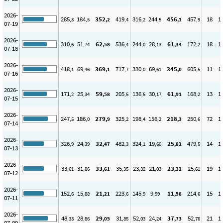
2026-
285
184
352
419
316
244
456
457
18
1
,3
,5
,2
,4
,2
,5
,1
,9
07-19
2026-
310
51
62
536
244
28
61
172
18
1
,6
,74
,58
,4
,0
,13
,34
,2
07-18
2026-
418
69
369
717
330
69
345
605
11
1
,1
,46
,1
,7
,0
,61
,0
,5
07-16
2026-
171
25
59
205
136
30
61
168
13
1
,2
,34
,58
,5
,5
,17
,91
,2
07-15
2026-
247
186
279
325
198
156
218
250
72
1
,5
,0
,9
,2
,4
,2
,3
,6
07-14
2026-
326
24
32
482
324
19
25
479
14
1
,9
,39
,47
,3
,1
,60
,82
,5
07-13
2026-
33
31
33
35
23
21
23
25
19
1
,61
,86
,61
,35
,32
,03
,32
,61
07-12
2026-
152
15
21
223
145
9
11
214
15
1
,6
,88
,21
,6
,9
,99
,58
,6
07-11
2026-
48
28
29
31
52
24
37
52
21
1
,33
,86
,05
,85
,03
,24
,73
,76
07-09