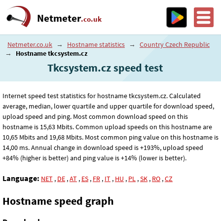
Netmeter
.co.uk
Netmeter.co.uk
→
Hostname statistics
→
Country Czech Republic
→
Hostname tkcsystem.cz
Tkcsystem.cz speed test
Internet speed test statistics for hostname tkcsystem.cz. Calculated
average, median, lower quartile and upper quartile for download speed,
upload speed and ping. Most common download speed on this
hostname is 15
,63
Mbits. Common upload speeds on this hostname are
10
,65
Mbits and 19
,68
Mbits. Most common ping value on this hostname is
14
,00
ms. Annual change in download speed is +193%, upload speed
+84% (higher is better) and ping value is +14% (lower is better).
Language:
NET
,
DE
,
AT
,
ES
,
FR
,
IT
,
HU
,
PL
,
SK
,
RO
,
CZ
Hostname speed graph