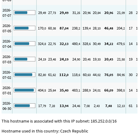
2026-
29
27
29
31
20
20
20
21
28
2
,49
,73
,49
,25
,96
,84
,96
,09
07-07
2026-
170
60
87
238
139
28
46
204
17
1
,0
,38
,04
,2
,4
,10
,48
,2
07-05
2026-
324
22
32
480
328
30
34
479
14
1
,8
,75
,13
,4
,6
,49
,22
,5
07-04
2026-
24
23
24
24
20
19
20
21
19
1
,19
,48
,19
,90
,45
,33
,45
,58
07-03
2026-
82
61
112
118
60
44
76
84
30
2
,80
,62
,0
,6
,63
,02
,05
,95
07-02
2026-
404
25
35
483
288
24
66
398
14
1
,5
,64
,40
,1
,9
,01
,09
,5
07-01
2026-
17
7
13
24
7
2
7
12
61
1
,79
,28
,94
,46
,08
,43
,48
,13
06-30
This hostname is associated with this IP subnet: 185.252.0.0/16
Hostname used in this country: Czech Republic