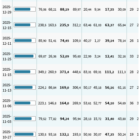
2025-
76
68
88
89
20
9
17
30
29
2
,06
,21
,19
,97
,44
,34
,55
,09
12-29
2025-
238
163
235
312
63
61
63
65
27
2
,5
,5
,9
,2
,46
,03
,37
,84
12-15
2025-
85
51
74
109
40
1
39
78
26
1
,90
,41
,45
,0
,27
,27
,14
,14
12-11
2025-
69
26
52
95
22
3
12
32
33
2
,87
,36
,09
,60
,99
,24
,41
,16
11-25
2025-
349
260
371
448
83
69
111
111
28
2
,2
,9
,4
,6
,31
,31
,2
,3
11-15
2025-
224
86
169
306
50
45
56
61
27
2
,2
,84
,0
,4
,17
,18
,16
,15
11-13
2025-
223
146
164
269
53
52
54
54
36
3
,1
,8
,0
,9
,61
,77
,10
,69
11-06
2025-
79
77
94
95
28
15
31
43
29
2
,52
,82
,24
,94
,13
,72
,40
,80
11-03
2025-
130
93
132
193
50
30
47
50
19
1
,5
,16
,1
,0
,93
,07
,35
,24
10-27