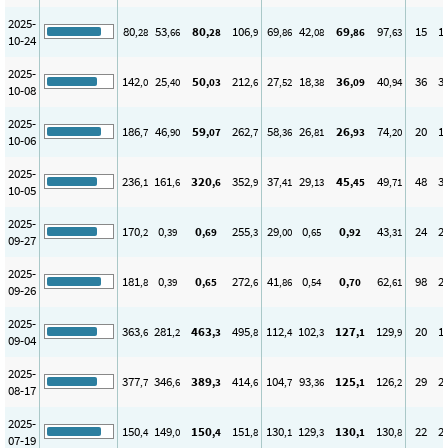
2025-
80
53
80
106
69
42
69
97
15
1
,28
,66
,28
,9
,86
,08
,86
,63
10-24
2025-
142
25
50
212
27
18
36
40
36
3
,0
,40
,03
,6
,52
,38
,09
,94
10-08
2025-
186
46
59
262
58
26
26
74
20
1
,7
,90
,07
,7
,36
,81
,93
,20
10-06
2025-
236
161
320
352
37
29
45
49
48
3
,1
,6
,6
,9
,41
,13
,45
,71
10-05
2025-
170
0
0
255
29
0
0
43
24
2
,2
,39
,69
,3
,00
,65
,92
,31
09-27
2025-
181
0
0
272
41
0
0
62
98
2
,8
,39
,65
,6
,86
,54
,70
,61
09-26
2025-
363
281
463
495
112
102
127
129
20
1
,6
,2
,3
,8
,4
,3
,1
,9
09-04
2025-
377
346
389
414
104
93
125
126
29
2
,7
,6
,3
,6
,7
,36
,1
,2
08-17
2025-
150
149
150
151
130
129
130
130
22
2
,4
,0
,4
,8
,1
,3
,1
,8
07-19