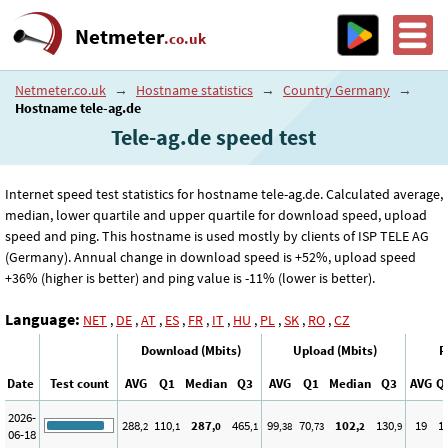
Netmeter
.co.uk
Netmeter.co.uk
→
Hostname statistics
→
Country Germany
→
Hostname tele-ag.de
Tele-ag.de speed test
Internet speed test statistics for hostname tele-ag.de. Calculated average,
median, lower quartile and upper quartile for download speed, upload
speed and ping. This hostname is used mostly by clients of ISP TELE AG
(Germany). Annual change in download speed is +52%, upload speed
+36% (higher is better) and ping value is -11% (lower is better).
Language:
NET
,
DE
,
AT
,
ES
,
FR
,
IT
,
HU
,
PL
,
SK
,
RO
,
CZ
Download (Mbits)
Upload (Mbits)
P
Date
Test count
AVG
Q1
Median
Q3
AVG
Q1
Median
Q3
AVG
Q
2026-
288
110
287
465
99
70
102
130
19
1
,2
,1
,0
,1
,38
,73
,2
,9
06-18