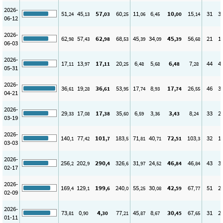
2026-
51
45
57
60
11
6
10
15
31
3
,24
,13
,03
,25
,06
,45
,00
,14
06-12
2026-
62
57
62
68
45
34
45
56
21
1
,98
,43
,98
,53
,39
,09
,39
,68
06-03
2026-
17
13
17
20
6
5
6
7
44
4
,11
,97
,11
,25
,48
,68
,48
,28
05-31
2026-
36
19
36
53
17
8
17
26
46
3
,61
,28
,61
,95
,74
,93
,74
,55
04-21
2026-
29
17
17
35
6
3
3
8
33
2
,33
,08
,38
,60
,59
,36
,43
,24
03-19
2026-
140
77
101
183
71
40
72
103
32
1
,1
,42
,7
,5
,81
,71
,51
,3
03-03
2026-
256
202
290
326
31
24
46
46
43
3
,2
,9
,4
,6
,97
,52
,84
,84
02-17
2026-
169
129
199
240
55
30
42
67
51
2
,4
,1
,6
,0
,25
,08
,59
,77
02-09
2026-
73
0
4
77
45
8
30
67
31
2
,81
,90
,30
,21
,87
,67
,45
,65
01-11