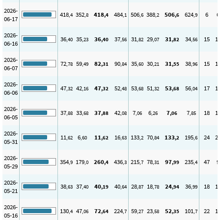
2026-
418
352
418
484
506
388
506
624
6
6
,4
,8
,4
,1
,6
,2
,6
,9
06-17
2026-
36
35
36
37
31
29
31
34
15
1
,40
,23
,40
,56
,82
,07
,82
,56
06-16
2026-
72
59
82
90
35
30
31
38
15
1
,78
,49
,31
,84
,60
,21
,55
,96
06-07
2026-
47
42
47
52
53
51
53
56
17
1
,32
,16
,32
,48
,68
,32
,68
,04
06-06
2026-
37
33
37
42
7
6
7
7
18
1
,88
,68
,88
,08
,06
,26
,06
,85
06-05
2026-
11
6
11
16
133
70
133
195
24
2
,62
,60
,62
,63
,2
,84
,2
,6
05-31
2026-
354
179
260
436
215
78
97
235
47
9
,9
,0
,4
,3
,7
,31
,99
,4
05-29
2026-
38
37
40
40
28
18
24
36
18
1
,63
,40
,19
,64
,87
,78
,94
,99
05-21
2026-
130
47
72
224
59
23
52
101
22
1
,4
,06
,64
,7
,27
,58
,35
,7
05-16