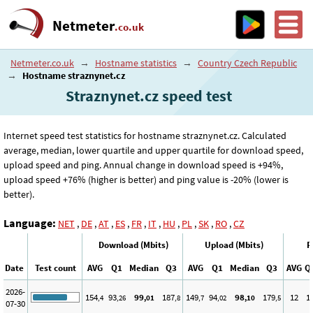
Netmeter
.co.uk
Netmeter.co.uk
→
Hostname statistics
→
Country Czech Republic
→
Hostname straznynet.cz
Straznynet.cz speed test
Internet speed test statistics for hostname straznynet.cz. Calculated
average, median, lower quartile and upper quartile for download speed,
upload speed and ping. Annual change in download speed is +94%,
upload speed +76% (higher is better) and ping value is -20% (lower is
better).
Language:
NET
,
DE
,
AT
,
ES
,
FR
,
IT
,
HU
,
PL
,
SK
,
RO
,
CZ
Download (Mbits)
Upload (Mbits)
P
Date
Test count
AVG
Q1
Median
Q3
AVG
Q1
Median
Q3
AVG
Q
2026-
154
93
99
187
149
94
98
179
12
1
,4
,26
,01
,8
,7
,02
,10
,5
07-30