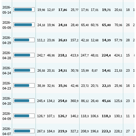
2026-
19
12
17
25
17
17
19
20
18
1
,98
,07
,86
,77
,91
,01
,71
,61
05-14
2026-
24
19
24
28
65
60
65
70
26
2
,18
,96
,18
,40
,40
,75
,40
,06
05-09
2026-
111
23
26
157
42
12
14
57
28
2
,2
,05
,83
,2
,18
,68
,39
,79
04-29
2026-
242
46
218
413
247
48
224
424
15
8
,7
,95
,1
,9
,7
,01
,4
,1
04-28
2026-
26
20
24
30
15
8
14
21
23
1
,58
,31
,51
,78
,99
,87
,41
,53
04-24
2026-
38
32
35
42
23
20
22
25
16
1
,39
,91
,56
,46
,72
,71
,15
,95
04-23
2026-
245
134
254
360
86
26
45
125
23
1
,4
,2
,0
,9
,12
,43
,66
,6
04-20
2026-
126
107
126
146
118
106
118
130
11
1
,7
,1
,7
,2
,3
,5
,3
,1
04-09
2026-
267
184
219
327
208
196
223
228
27
2
,5
,0
,9
,2
,9
,8
,3
,2
04-07