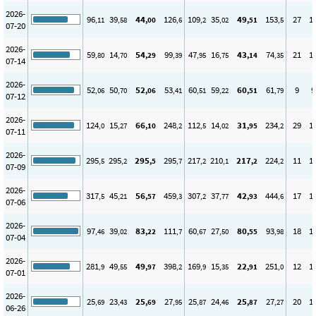
2026-
96
39
44
126
109
35
49
153
27
1
,11
,58
,00
,6
,2
,02
,51
,5
07-20
2026-
59
14
54
99
47
16
43
74
21
1
,80
,70
,29
,39
,95
,75
,14
,35
07-14
2026-
52
50
52
53
60
59
60
61
9
9
,06
,70
,06
,41
,51
,22
,51
,79
07-12
2026-
124
15
66
248
112
14
31
234
29
1
,0
,27
,10
,2
,5
,02
,95
,2
07-11
2026-
295
295
295
295
217
210
217
224
11
1
,5
,2
,5
,7
,2
,1
,2
,2
07-09
2026-
317
45
56
459
307
37
42
444
17
1
,5
,21
,57
,3
,2
,77
,93
,6
07-06
2026-
97
39
83
111
60
27
80
93
18
1
,46
,02
,22
,7
,67
,50
,55
,98
07-04
2026-
281
49
49
398
169
15
22
251
12
1
,9
,55
,97
,2
,9
,35
,91
,0
07-01
2026-
25
23
25
27
25
24
25
27
20
1
,69
,43
,69
,95
,87
,46
,87
,27
06-26