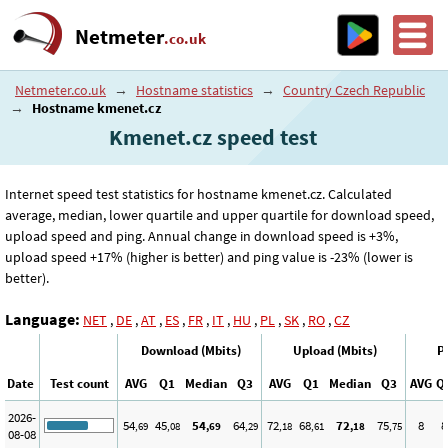
Netmeter
.co.uk
Netmeter.co.uk
→
Hostname statistics
→
Country Czech Republic
→
Hostname kmenet.cz
Kmenet.cz speed test
Internet speed test statistics for hostname kmenet.cz. Calculated
average, median, lower quartile and upper quartile for download speed,
upload speed and ping. Annual change in download speed is +3%,
upload speed +17% (higher is better) and ping value is -23% (lower is
better).
Language:
NET
,
DE
,
AT
,
ES
,
FR
,
IT
,
HU
,
PL
,
SK
,
RO
,
CZ
Download (Mbits)
Upload (Mbits)
P
Date
Test count
AVG
Q1
Median
Q3
AVG
Q1
Median
Q3
AVG
Q
2026-
54
45
54
64
72
68
72
75
8
8
,69
,08
,69
,29
,18
,61
,18
,75
08-08