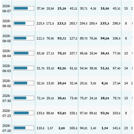
2026-
37
18
25
43
30
4
16
43
15
1
,64
,86
,28
,21
,71
,38
,90
,31
08-07
2026-
215
171
223
263
254
200
235
298
8
8
,9
,8
,5
,7
,5
,4
,3
,9
08-06
2026-
111
76
93
127
89
76
94
106
8
7
,0
,90
,72
,8
,70
,86
,08
,9
08-05
2026-
83
27
70
107
66
16
36
77
13
9
,38
,13
,35
,7
,68
,94
,43
,90
08-04
2026-
51
33
42
61
54
38
51
67
14
8
,76
,10
,96
,62
,94
,96
,42
,40
08-03
2026-
32
13
20
32
20
3
4
27
14
1
,53
,50
,64
,34
,51
,83
,26
,64
08-02
2026-
72
29
30
73
75
24
28
79
13
9
,14
,15
,41
,40
,87
,18
,03
,73
07-30
2026-
133
88
93
159
97
89
93
103
8
7
,8
,60
,85
,1
,50
,62
,96
,6
07-23
2026-
110
1
2
165
94
1
1
141
23
1
,8
,57
,00
,6
,81
,40
,54
,6
07-20