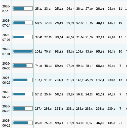
2026-
25
23
25
26
28
27
28
28
11
1
,22
,87
,22
,57
,01
,99
,01
,04
07-15
2026-
58
12
24
69
92
21
38
136
19
7
,22
,83
,19
,59
,32
,45
,12
,1
07-14
2026-
32
22
39
46
31
21
32
42
17
1
,45
,39
,54
,06
,64
,00
,83
,88
07-07
2026-
104
70
93
95
109
93
95
96
10
7
,1
,97
,83
,78
,6
,60
,36
,73
07-01
2026-
74
48
69
97
69
48
68
89
7
6
,31
,83
,50
,39
,23
,37
,88
,91
06-30
2026-
153
91
204
215
143
45
192
230
13
8
,2
,52
,3
,3
,2
,39
,4
,0
06-29
2026-
57
25
58
89
56
24
61
94
7
5
,12
,94
,01
,19
,91
,23
,51
,19
06-28
2026-
237
236
237
238
238
238
238
239
7
6
,4
,8
,4
,1
,9
,6
,9
,1
06-26
2026-
85
25
49
113
93
6
36
144
21
1
,86
,59
,21
,9
,94
,95
,06
,8
06-18