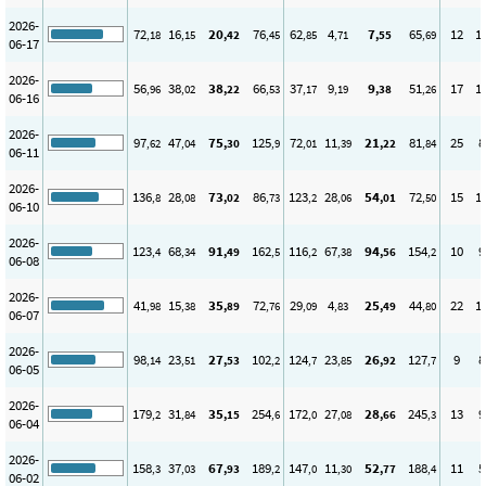
2026-
72
16
20
76
62
4
7
65
12
1
,18
,15
,42
,45
,85
,71
,55
,69
06-17
2026-
56
38
38
66
37
9
9
51
17
1
,96
,02
,22
,53
,17
,19
,38
,26
06-16
2026-
97
47
75
125
72
11
21
81
25
8
,62
,04
,30
,9
,01
,39
,22
,84
06-11
2026-
136
28
73
86
123
28
54
72
15
1
,8
,08
,02
,73
,2
,06
,01
,50
06-10
2026-
123
68
91
162
116
67
94
154
10
9
,4
,34
,49
,5
,2
,38
,56
,2
06-08
2026-
41
15
35
72
29
4
25
44
22
1
,98
,38
,89
,76
,09
,83
,49
,80
06-07
2026-
98
23
27
102
124
23
26
127
9
8
,14
,51
,53
,2
,7
,85
,92
,7
06-05
2026-
179
31
35
254
172
27
28
245
13
9
,2
,84
,15
,6
,0
,08
,66
,3
06-04
2026-
158
37
67
189
147
11
52
188
11
5
,3
,03
,93
,2
,0
,30
,77
,4
06-02