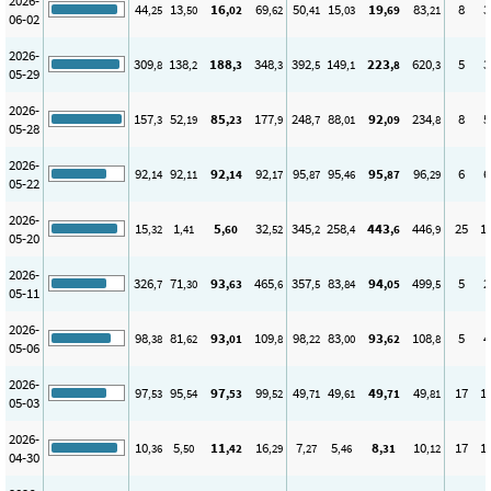
2026-
44
13
16
69
50
15
19
83
8
3
,25
,50
,02
,62
,41
,03
,69
,21
06-02
2026-
309
138
188
348
392
149
223
620
5
3
,8
,2
,3
,3
,5
,1
,8
,3
05-29
2026-
157
52
85
177
248
88
92
234
8
5
,3
,19
,23
,9
,7
,01
,09
,8
05-28
2026-
92
92
92
92
95
95
95
96
6
6
,14
,11
,14
,17
,87
,46
,87
,29
05-22
2026-
15
1
5
32
345
258
443
446
25
1
,32
,41
,60
,52
,2
,4
,6
,9
05-20
2026-
326
71
93
465
357
83
94
499
5
2
,7
,30
,63
,6
,5
,84
,05
,5
05-11
2026-
98
81
93
109
98
83
93
108
5
4
,38
,62
,01
,8
,22
,00
,62
,8
05-06
2026-
97
95
97
99
49
49
49
49
17
1
,53
,54
,53
,52
,71
,61
,71
,81
05-03
2026-
10
5
11
16
7
5
8
10
17
1
,36
,50
,42
,29
,27
,46
,31
,12
04-30