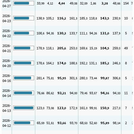
2026-
33
4
4
49
32
1
3
48
154
7
,99
,12
,44
,08
,59
,86
,28
,66
04-27
2026-
138
105
116
161
185
118
143
230
10
8
,9
,2
,2
,3
,3
,8
,5
,9
04-23
2026-
108
94
130
133
111
94
131
137
5
5
,6
,35
,3
,7
,1
,26
,0
,9
04-22
2026-
178
118
205
253
169
15
104
259
49
7
,9
,1
,6
,0
,6
,19
,5
,0
04-21
2026-
178
164
174
188
192
131
185
246
8
7
,6
,2
,0
,5
,2
,1
,2
,3
04-20
2026-
281
75
95
301
280
73
99
306
5
1
,4
,81
,95
,5
,3
,44
,87
,8
04-16
2026-
76
86
93
94
79
93
94
94
11
5
,66
,62
,21
,00
,45
,57
,16
,33
04-14
2026-
123
73
123
172
161
99
150
217
7
5
,0
,08
,0
,9
,0
,91
,9
,0
04-13
2026-
65
51
93
93
68
52
95
98
2
2
,59
,51
,66
,70
,53
,60
,89
,14
04-12