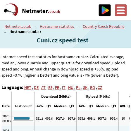
Netmeter
.co.uk
Netmeter.co.uk
→
Hostname statistics
→
Country Czech Republic
→
Hostname cuni.cz
Cuni.cz speed test
Internet speed test statistics for hostname cuni.cz. Calculated average,
median, lower quartile and upper quartile for download speed, upload
speed and ping. Annual change in download speed is +36%, upload
speed +37% (higher is better) and ping value is -7% (lower is better).
Language:
NET
,
DE
,
AT
,
ES
,
FR
,
IT
,
HU
,
PL
,
SK
,
RO
,
CZ
Download (Mbits)
Upload (Mbits)
P
Date
Test count
AVG
Q1
Median
Q3
AVG
Q1
Median
Q3
AVG
Q
2026-
621
468
927
927
625
469
937
938
10
8
,9
,5
,0
,9
,9
,1
,3
,4
08-03
2026-