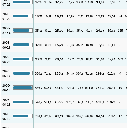
92
91
92
92
93
93
93
93
9
9
,25
,74
,25
,75
,88
,80
,88
,96
07-28
2026-
16
15
16
17
12
12
12
12
54
5
,77
,85
,77
,69
,72
,68
,72
,76
07-20
2026-
35
0
25
60
35
0
24
59
185
7
,81
,21
,36
,95
,71
,24
,37
,83
07-14
2026-
42
8
15
61
35
10
17
52
21
1
,00
,94
,79
,96
,61
,18
,56
,01
06-29
2026-
93
9
28
112
72
16
31
87
183
1
,91
,22
,06
,7
,68
,72
,69
,65
06-22
2026-
360
71
256
544
384
71
299
612
4
3
,1
,31
,2
,9
,9
,25
,3
,9
06-17
2026-
586
573
637
721
727
611
751
802
10
5
,7
,0
,6
,8
,5
,0
,6
,4
06-16
2026-
678
511
758
925
748
705
891
934
8
3
,7
,5
,5
,7
,8
,7
,7
,9
06-15
2026-
268
82
92
367
368
86
94
513
17
2
,8
,14
,52
,4
,1
,18
,08
,0
06-10