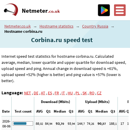
Netmeter
.co.uk
Netmeter.co.uk
→
Hostname statistics
→
Country Russia
→
Hostname corbina.ru
Corbina.ru speed test
Internet speed test statistics for hostname corbina.ru. Calculated
average, median, lower quartile and upper quartile for download speed,
upload speed and ping. Annual change in download speed is +61%,
upload speed +52% (higher is better) and ping value is +57% (lower is
better).
Language:
NET
,
DE
,
AT
,
ES
,
FR
,
IT
,
HU
,
PL
,
SK
,
RO
,
CZ
Download (Mbits)
Upload (Mbits)
P
Date
Test count
AVG
Q1
Median
Q3
AVG
Q1
Median
Q3
AVG
Q
2026-
88
84
93
93
144
74
90
188
17
1
,02
,94
,70
,94
,7
,26
,57
,1
08-06