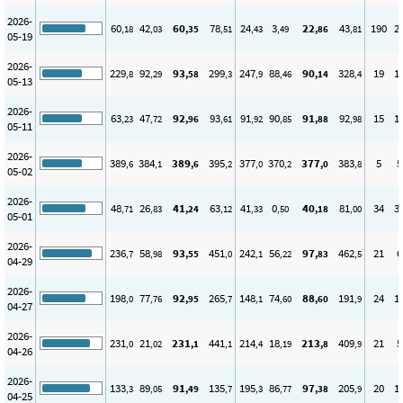
2026-
60
42
60
78
24
3
22
43
190
2
,18
,03
,35
,51
,43
,49
,86
,81
05-19
2026-
229
92
93
299
247
88
90
328
19
1
,8
,29
,58
,3
,9
,46
,14
,4
05-13
2026-
63
47
92
93
91
90
91
92
15
1
,23
,72
,96
,61
,92
,85
,88
,98
05-11
2026-
389
384
389
395
377
370
377
383
5
5
,6
,1
,6
,2
,0
,2
,0
,8
05-02
2026-
48
26
41
63
41
0
40
81
34
3
,71
,83
,24
,12
,33
,50
,18
,00
05-01
2026-
236
58
93
451
242
56
97
462
21
6
,7
,98
,55
,0
,1
,22
,83
,5
04-29
2026-
198
77
92
265
148
74
88
191
24
1
,0
,76
,95
,7
,1
,60
,60
,9
04-27
2026-
231
21
231
441
214
18
213
409
21
5
,0
,02
,1
,1
,4
,19
,8
,9
04-26
2026-
133
89
91
135
195
86
97
205
20
1
,3
,05
,49
,7
,3
,77
,38
,9
04-25