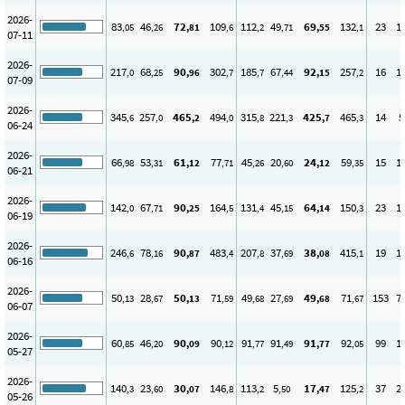
2026-
83
46
72
109
112
49
69
132
23
1
,05
,26
,81
,6
,2
,71
,55
,1
07-11
2026-
217
68
90
302
185
67
92
257
16
1
,0
,25
,96
,7
,7
,44
,15
,2
07-09
2026-
345
257
465
494
315
221
425
465
14
5
,6
,0
,2
,0
,8
,3
,7
,3
06-24
2026-
66
53
61
77
45
20
24
59
15
1
,98
,31
,12
,71
,26
,60
,12
,35
06-21
2026-
142
67
90
164
131
45
64
150
23
1
,0
,71
,25
,5
,4
,15
,14
,3
06-19
2026-
246
78
90
483
207
37
38
415
19
1
,6
,16
,87
,4
,8
,69
,08
,1
06-16
2026-
50
28
50
71
49
27
49
71
153
7
,13
,67
,13
,59
,68
,69
,68
,67
06-07
2026-
60
46
90
90
91
91
91
92
99
1
,85
,20
,09
,12
,77
,49
,77
,05
05-27
2026-
140
23
30
146
113
5
17
125
37
2
,3
,60
,07
,8
,2
,50
,47
,2
05-26