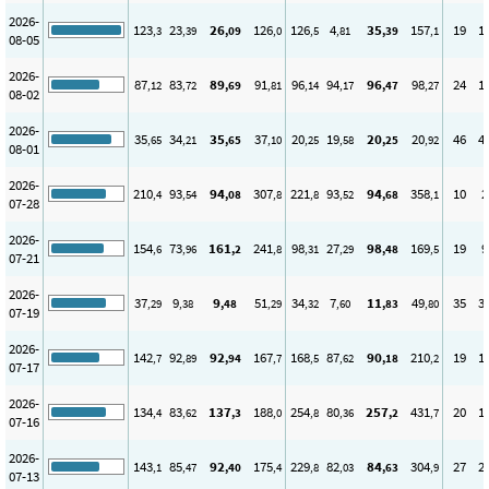
2026-
123
23
26
126
126
4
35
157
19
1
,3
,39
,09
,0
,5
,81
,39
,1
08-05
2026-
87
83
89
91
96
94
96
98
24
1
,12
,72
,69
,81
,14
,17
,47
,27
08-02
2026-
35
34
35
37
20
19
20
20
46
4
,65
,21
,65
,10
,25
,58
,25
,92
08-01
2026-
210
93
94
307
221
93
94
358
10
2
,4
,54
,08
,8
,8
,52
,68
,1
07-28
2026-
154
73
161
241
98
27
98
169
19
9
,6
,96
,2
,8
,31
,29
,48
,5
07-21
2026-
37
9
9
51
34
7
11
49
35
3
,29
,38
,48
,29
,32
,60
,83
,80
07-19
2026-
142
92
92
167
168
87
90
210
19
1
,7
,89
,94
,7
,5
,62
,18
,2
07-17
2026-
134
83
137
188
254
80
257
431
20
1
,4
,62
,3
,0
,8
,36
,2
,7
07-16
2026-
143
85
92
175
229
82
84
304
27
2
,1
,47
,40
,4
,8
,03
,63
,9
07-13