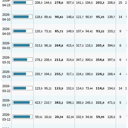
2026-
208
144
278
307
141
104
203
208
25
2
,3
,5
,0
,0
,1
,5
,3
,8
04-23
2026-
128
89
90
148
121
90
95
139
14
9
,5
,42
,82
,8
,7
,57
,35
,7
04-10
2026-
120
73
85
149
107
54
93
153
9
7
,3
,31
,72
,9
,4
,42
,22
,2
04-03
2026-
313
98
264
415
317
118
205
394
6
3
,5
,18
,8
,4
,3
,3
,4
,6
04-01
2026-
278
208
211
314
347
300
354
397
6
6
,2
,4
,8
,8
,2
,6
,8
,6
03-31
2026-
255
194
255
317
224
180
224
268
4
4
,7
,2
,7
,1
,2
,0
,2
,4
03-23
2026-
123
95
123
152
114
73
114
154
14
1
,9
,21
,9
,5
,0
,44
,0
,5
03-22
2026-
423
210
383
596
385
245
331
471
5
3
,7
,7
,1
,2
,0
,3
,9
,6
03-17
2026-
59
18
20
62
102
34
59
128
9
7
,51
,02
,54
,04
,9
,05
,99
,8
03-12