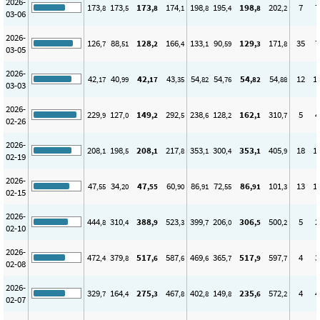
2026-
173
173
173
174
198
195
198
202
7
7
,8
,5
,8
,1
,8
,4
,8
,2
03-06
2026-
126
88
128
166
133
90
129
171
35
7
,7
,51
,2
,4
,1
,59
,3
,8
03-05
2026-
42
40
42
43
54
54
54
54
12
1
,17
,99
,17
,35
,82
,76
,82
,88
03-03
2026-
229
127
149
292
238
128
162
310
5
4
,9
,0
,2
,5
,6
,2
,1
,7
02-26
2026-
208
198
208
217
353
300
353
405
18
1
,1
,5
,1
,8
,1
,4
,1
,9
02-19
2026-
47
34
47
60
86
72
86
101
13
1
,55
,20
,55
,90
,91
,55
,91
,3
02-15
2026-
444
310
388
523
399
206
306
500
5
2
,8
,4
,9
,3
,7
,0
,5
,2
02-10
2026-
472
379
517
587
469
365
517
597
4
3
,4
,8
,6
,6
,6
,7
,9
,7
02-08
2026-
329
164
275
467
402
149
235
572
4
4
,7
,4
,3
,8
,8
,8
,6
,2
02-07