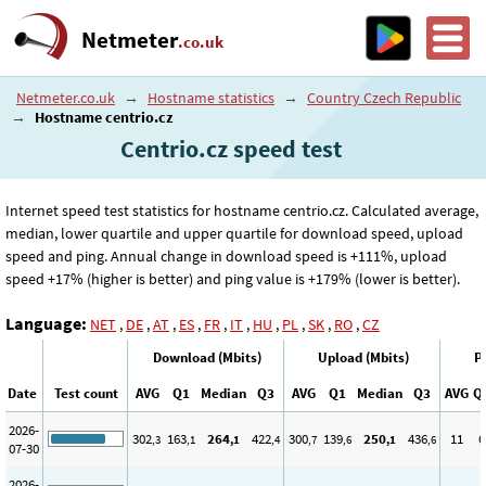
Netmeter
.co.uk
Netmeter.co.uk
→
Hostname statistics
→
Country Czech Republic
→
Hostname centrio.cz
Centrio.cz speed test
Internet speed test statistics for hostname centrio.cz. Calculated average,
median, lower quartile and upper quartile for download speed, upload
speed and ping. Annual change in download speed is +111%, upload
speed +17% (higher is better) and ping value is +179% (lower is better).
Language:
NET
,
DE
,
AT
,
ES
,
FR
,
IT
,
HU
,
PL
,
SK
,
RO
,
CZ
Download (Mbits)
Upload (Mbits)
P
Date
Test count
AVG
Q1
Median
Q3
AVG
Q1
Median
Q3
AVG
Q
2026-
302
163
264
422
300
139
250
436
11
6
,3
,1
,1
,4
,7
,6
,1
,6
07-30
2026-