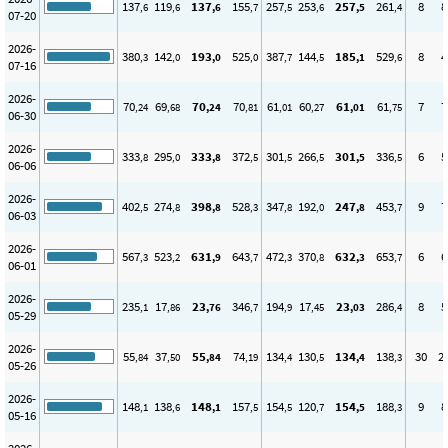
137
119
137
155
257
253
257
261
8
8
,6
,6
,6
,7
,5
,6
,5
,4
07-20
2026-
380
142
193
525
387
144
185
529
8
4
,3
,0
,0
,0
,7
,5
,1
,6
07-16
2026-
70
69
70
70
61
60
61
61
7
7
,24
,68
,24
,81
,01
,27
,01
,75
06-30
2026-
333
295
333
372
301
266
301
336
6
5
,8
,0
,8
,5
,5
,5
,5
,5
06-06
2026-
402
274
398
528
347
192
247
453
9
7
,5
,8
,8
,3
,8
,0
,8
,7
06-03
2026-
567
523
631
643
472
370
632
653
6
6
,3
,2
,9
,7
,3
,8
,3
,7
06-01
2026-
235
17
23
346
194
17
23
286
8
5
,1
,86
,76
,7
,9
,45
,03
,4
05-29
2026-
55
37
55
74
134
130
134
138
30
2
,84
,50
,84
,19
,4
,5
,4
,3
05-26
2026-
148
138
148
157
154
120
154
188
9
8
,1
,6
,1
,5
,5
,7
,5
,3
05-16