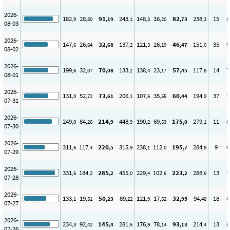
2026-
182
28
91
243
148
16
82
238
15
8
,9
,80
,19
,1
,3
,20
,73
,3
08-03
2026-
147
26
32
137
121
26
46
151
35
9
,6
,64
,68
,2
,3
,19
,47
,0
08-02
2026-
199
32
70
133
138
23
57
117
14
7
,6
,07
,08
,2
,4
,17
,45
,8
08-01
2026-
131
52
73
206
107
35
60
194
37
7
,0
,72
,61
,1
,6
,55
,44
,9
07-31
2026-
249
84
214
448
190
69
175
279
11
8
,0
,26
,9
,9
,2
,53
,0
,1
07-30
2026-
311
117
220
315
238
112
195
284
9
6
,6
,4
,5
,9
,1
,0
,7
,8
07-29
2026-
331
184
285
455
229
102
223
288
13
7
,6
,2
,2
,0
,4
,6
,2
,6
07-28
2026-
133
19
50
89
121
17
32
94
18
8
,1
,51
,23
,22
,9
,52
,95
,48
07-27
2026-
234
92
145
281
176
78
93
214
13
8
,3
,42
,4
,5
,9
,14
,13
,4
07-26