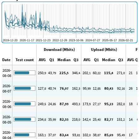
Download (Mbits)
Upload (Mbits)
P
Date
Test count
AVG
Q1
Median
Q3
AVG
Q1
Median
Q3
AVG
Q
2026-
250
43
225
346
202
60
115
271
21
1
,9
,79
,5
,4
,1
,22
,4
,0
08-08
2026-
127
40
76
162
95
12
80
92
26
1
,8
,74
,97
,3
,99
,85
,43
,16
08-07
2026-
249
24
87
493
173
27
95
282
18
8
,5
,85
,99
,3
,9
,17
,23
,8
08-06
2026-
234
35
82
218
142
25
82
151
14
6
,8
,99
,55
,0
,4
,40
,77
,2
08-05
2026-
163
37
83
93
102
38
85
95
17
7
,1
,07
,64
,81
,0
,87
,69
,49
08-04