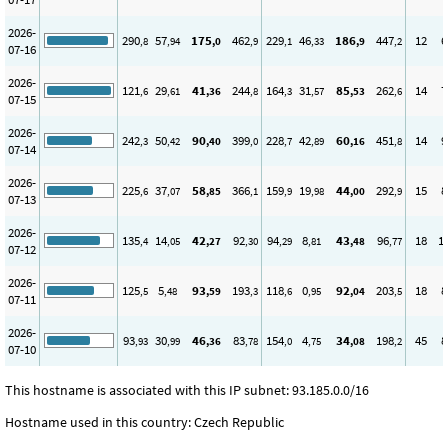
2026-
290
57
175
462
229
46
186
447
12
6
,8
,94
,0
,9
,1
,33
,9
,2
07-16
2026-
121
29
41
244
164
31
85
262
14
7
,6
,61
,36
,8
,3
,57
,53
,6
07-15
2026-
242
50
90
399
228
42
60
451
14
9
,3
,42
,40
,0
,7
,89
,16
,8
07-14
2026-
225
37
58
366
159
19
44
292
15
8
,6
,07
,85
,1
,9
,98
,00
,9
07-13
2026-
135
14
42
92
94
8
43
96
18
1
,4
,05
,27
,30
,29
,81
,48
,77
07-12
2026-
125
5
93
193
118
0
92
203
18
8
,5
,48
,59
,3
,6
,95
,04
,5
07-11
2026-
93
30
46
83
154
4
34
198
45
8
,93
,99
,36
,78
,0
,75
,08
,2
07-10
This hostname is associated with this IP subnet: 93.185.0.0/16
Hostname used in this country: Czech Republic