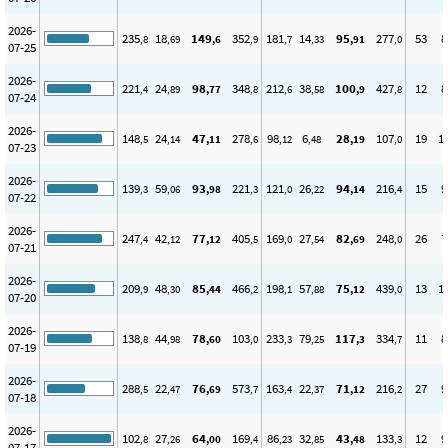
2026-
235
18
149
352
181
14
95
277
53
8
,8
,69
,6
,9
,7
,33
,91
,0
07-25
2026-
221
24
98
348
212
38
100
427
12
8
,4
,89
,77
,8
,6
,58
,9
,8
07-24
2026-
148
24
47
278
98
6
28
107
19
1
,5
,14
,11
,6
,12
,48
,19
,0
07-23
2026-
139
59
93
221
121
26
94
216
15
9
,3
,06
,98
,3
,0
,22
,14
,4
07-22
2026-
247
42
77
405
169
27
82
248
26
7
,4
,12
,12
,5
,0
,54
,69
,0
07-21
2026-
209
48
85
466
198
57
75
439
13
1
,9
,30
,44
,2
,1
,88
,12
,0
07-20
2026-
138
44
78
103
233
79
117
334
11
8
,8
,98
,60
,0
,3
,25
,3
,7
07-19
2026-
288
22
76
573
163
22
71
216
27
9
,5
,47
,69
,7
,4
,37
,12
,2
07-18
2026-
102
27
64
169
86
32
43
133
12
9
,8
,26
,00
,4
,23
,85
,48
,3
07-17