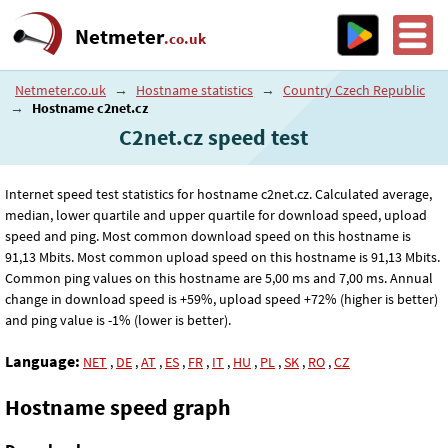
Netmeter
.co.uk
Netmeter.co.uk
→
Hostname statistics
→
Country Czech Republic
→
Hostname c2net.cz
C2net.cz speed test
Internet speed test statistics for hostname c2net.cz. Calculated average,
median, lower quartile and upper quartile for download speed, upload
speed and ping. Most common download speed on this hostname is
91
,13
Mbits. Most common upload speed on this hostname is 91
,13
Mbits.
Common ping values on this hostname are 5
,00
ms and 7
,00
ms. Annual
change in download speed is +59%, upload speed +72% (higher is better)
and ping value is -1% (lower is better).
Language:
NET
,
DE
,
AT
,
ES
,
FR
,
IT
,
HU
,
PL
,
SK
,
RO
,
CZ
Hostname speed graph