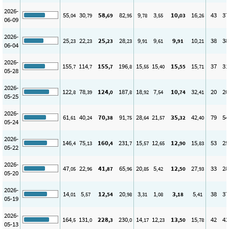
2026-
55
30
58
82
9
3
10
16
43
37
,04
,79
,69
,95
,78
,55
,03
,26
06-09
2026-
25
22
25
28
9
9
9
10
38
38
,23
,23
,23
,23
,91
,61
,91
,21
06-04
2026-
155
114
155
196
15
15
15
15
37
31
,7
,7
,7
,8
,55
,40
,55
,71
05-28
2026-
122
78
124
187
18
7
10
32
20
20
,8
,39
,0
,8
,92
,54
,74
,41
05-25
2026-
61
40
70
91
28
21
35
42
79
54
,61
,24
,38
,75
,64
,57
,32
,40
05-24
2026-
146
75
160
231
15
12
12
15
53
25
,4
,13
,4
,7
,57
,65
,90
,83
05-22
2026-
47
22
41
65
20
5
12
27
33
28
,05
,96
,87
,96
,85
,42
,50
,93
05-20
2026-
14
5
12
20
3
1
3
5
38
37
,01
,57
,54
,98
,31
,08
,18
,41
05-19
2026-
164
131
228
230
14
12
13
15
42
42
,5
,0
,3
,0
,17
,23
,50
,78
05-13