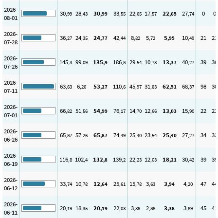
2026-
30
28
30
33
22
17
22
27
0
0
,99
,43
,99
,55
,65
,57
,65
,74
08-01
2026-
36
24
24
42
8
5
5
10
21
21
,27
,35
,77
,44
,82
,72
,95
,49
07-28
2026-
145
99
135
186
29
10
13
40
39
36
,3
,09
,9
,8
,54
,73
,37
,27
07-26
2026-
63
6
53
110
45
31
62
68
98
30
,63
,26
,27
,6
,97
,83
,51
,37
07-11
2026-
66
51
54
76
14
12
13
15
22
22
,82
,56
,99
,17
,70
,66
,03
,90
07-01
2026-
65
57
65
74
25
23
25
27
34
32
,87
,26
,87
,49
,40
,54
,40
,27
06-26
2026-
116
102
132
139
22
12
18
30
39
39
,8
,4
,8
,2
,23
,03
,21
,42
06-19
2026-
33
10
12
25
15
3
3
4
47
44
,74
,78
,64
,61
,78
,63
,94
,20
06-12
2026-
20
18
20
22
3
2
3
3
45
41
,19
,35
,19
,03
,38
,88
,38
,89
06-11