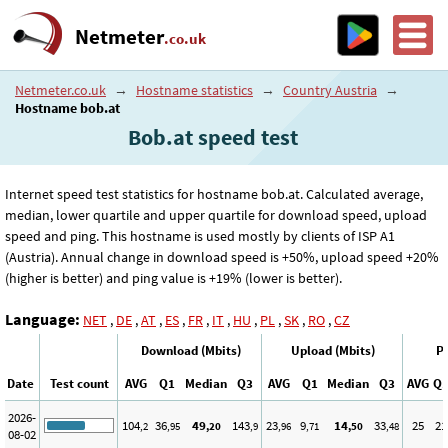
Netmeter
.co.uk
Netmeter.co.uk
→
Hostname statistics
→
Country Austria
→
Hostname bob.at
Bob.at speed test
Internet speed test statistics for hostname bob.at. Calculated average,
median, lower quartile and upper quartile for download speed, upload
speed and ping. This hostname is used mostly by clients of ISP A1
(Austria). Annual change in download speed is +50%, upload speed +20%
(higher is better) and ping value is +19% (lower is better).
Language:
NET
,
DE
,
AT
,
ES
,
FR
,
IT
,
HU
,
PL
,
SK
,
RO
,
CZ
Download (Mbits)
Upload (Mbits)
Pi
Date
Test count
AVG
Q1
Median
Q3
AVG
Q1
Median
Q3
AVG
Q
2026-
104
36
49
143
23
9
14
33
25
21
,2
,95
,20
,9
,96
,71
,50
,48
08-02