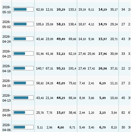
2026-
62
12
20
133
19
6
14
35
34
28
,59
,01
,29
,3
,19
,11
,19
,17
05-10
2026-
105
25
58
138
18
4
14
29
27
23
,8
,59
,15
,4
,57
,12
,79
,24
05-02
2026-
43
23
49
69
14
9
15
20
43
39
,48
,09
,49
,88
,10
,36
,97
,71
04-24
2026-
51
41
51
62
27
25
27
30
33
33
,98
,38
,22
,19
,45
,06
,96
,09
04-23
2026-
140
67
95
191
27
17
26
37
22
19
,7
,31
,32
,4
,49
,42
,98
,31
04-16
2026-
58
24
41
75
7
2
6
11
27
23
,82
,25
,05
,62
,43
,41
,19
,21
04-15
2026-
43
21
44
66
8
3
5
10
45
35
,43
,34
,25
,34
,39
,86
,49
,03
04-13
2026-
25
7
15
38
2
1
2
3
82
67
,78
,75
,07
,45
,44
,20
,15
,54
04-08
2026-
5
2
4
6
5
3
6
8
30
30
,11
,96
,00
,71
,49
,40
,79
,23
04-06