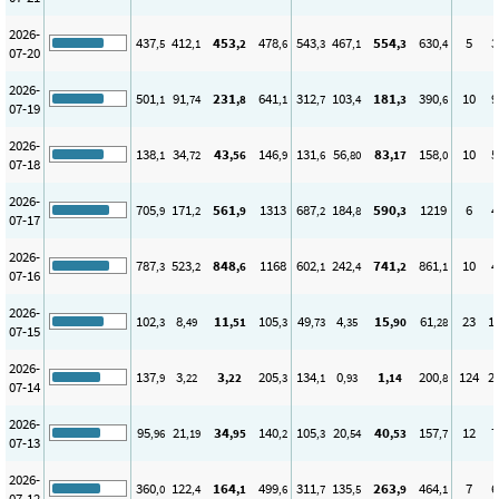
2026-
437
412
453
478
543
467
554
630
5
3
,5
,1
,2
,6
,3
,1
,3
,4
07-20
2026-
501
91
231
641
312
103
181
390
10
9
,1
,74
,8
,1
,7
,4
,3
,6
07-19
2026-
138
34
43
146
131
56
83
158
10
5
,1
,72
,56
,9
,6
,80
,17
,0
07-18
2026-
705
171
561
1313
687
184
590
1219
6
4
,9
,2
,9
,2
,8
,3
07-17
2026-
787
523
848
1168
602
242
741
861
10
4
,3
,2
,6
,1
,4
,2
,1
07-16
2026-
102
8
11
105
49
4
15
61
23
1
,3
,49
,51
,3
,73
,35
,90
,28
07-15
2026-
137
3
3
205
134
0
1
200
124
2
,9
,22
,22
,3
,1
,93
,14
,8
07-14
2026-
95
21
34
140
105
20
40
157
12
7
,96
,19
,95
,2
,3
,54
,53
,7
07-13
2026-
360
122
164
499
311
135
263
464
7
6
,0
,4
,1
,6
,7
,5
,9
,1
07-12