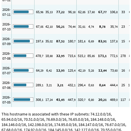
2026-
65
35
77
96
62
17
67
106
33
6
,96
,13
,22
,18
,85
,60
,77
,8
07-11
2026-
67
42
56
74
31
4
8
35
23
7
,05
,10
,21
,44
,61
,74
,78
,74
07-10
2026-
197
35
87
180
181
6
83
137
15
6
,6
,02
,52
,7
,6
,69
,91
,8
07-09
2026-
478
18
32
715
515
85
171
772
278
8
,7
,88
,95
,6
,2
,85
,1
,5
07-08
2026-
64
6
12
125
42
5
12
73
16
8
,29
,42
,95
,4
,19
,28
,44
,60
07-07
2026-
289
3
3
432
296
0
0
444
25
1
,1
,21
,21
,1
,4
,63
,64
,4
07-06
2026-
308
17
41
447
320
6
20
469
117
8
,1
,24
,45
,9
,7
,80
,21
,0
07-05
This hostname is associated with these IP subnets: 74.12.0.0/16,
65.94.0.0/16, 70.51.0.0/16, 76.69.0.0/16, 76.65.0.0/16, 184.148.0.0/16,
184.146.0.0/16, 142.198.0.0/16, 174.95.0.0/16, 184.147.0.0/16, 76.67.0.0/16,
67.68.0.0/16, 174.92.0.0/16, 184.145.0.0/16, 142.127.0.0/16, 70.55.0.0/16,