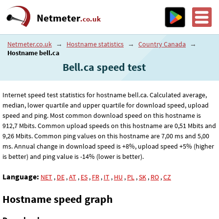
Netmeter
.co.uk
Netmeter.co.uk
→
Hostname statistics
→
Country Canada
→
Hostname bell.ca
Bell.ca speed test
Internet speed test statistics for hostname bell.ca. Calculated average,
median, lower quartile and upper quartile for download speed, upload
speed and ping. Most common download speed on this hostname is
912
,7
Mbits. Common upload speeds on this hostname are 0
,51
Mbits and
9
,26
Mbits. Common ping values on this hostname are 7
,00
ms and 5
,00
ms. Annual change in download speed is +8%, upload speed +5% (higher
is better) and ping value is -14% (lower is better).
Language:
NET
,
DE
,
AT
,
ES
,
FR
,
IT
,
HU
,
PL
,
SK
,
RO
,
CZ
Hostname speed graph