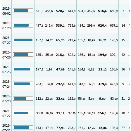
2026-
541
353
520
614
504
342
516
630
7
5
,3
,6
,2
,9
,3
,6
,6
,9
08-02
2026-
497
245
539
783
494
299
620
667
14
7
,6
,6
,2
,8
,2
,0
,4
,2
07-28
2026-
157
14
65
212
135
10
16
170
15
7
,8
,82
,23
,4
,5
,45
,21
,9
07-27
2026-
185
35
218
302
186
16
194
309
42
1
,9
,90
,6
,2
,2
,98
,0
,7
07-26
2026-
177
1
47
145
184
6
13
166
36
9
,7
,96
,89
,0
,3
,32
,12
,0
07-25
2026-
283
134
292
441
313
160
319
473
9
4
,3
,0
,0
,3
,9
,1
,4
,3
07-24
2026-
112
22
32
162
56
5
9
83
51
2
,3
,75
,61
,0
,36
,84
,80
,60
07-23
2026-
33
16
21
37
135
96
156
195
18
1
,31
,90
,18
,59
,5
,03
,1
,6
07-22
2026-
173
47
77
203
161
12
18
198
27
9
,6
,64
,93
,7
,7
,75
,86
,3
07-21