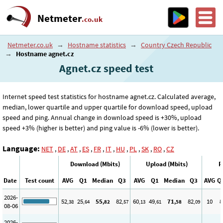
Netmeter
.co.uk
Netmeter.co.uk
→
Hostname statistics
→
Country Czech Republic
→
Hostname agnet.cz
Agnet.cz speed test
Internet speed test statistics for hostname agnet.cz. Calculated average,
median, lower quartile and upper quartile for download speed, upload
speed and ping. Annual change in download speed is +30%, upload
speed +3% (higher is better) and ping value is -6% (lower is better).
Language:
NET
,
DE
,
AT
,
ES
,
FR
,
IT
,
HU
,
PL
,
SK
,
RO
,
CZ
Download (Mbits)
Upload (Mbits)
P
Date
Test count
AVG
Q1
Median
Q3
AVG
Q1
Median
Q3
AVG
Q
2026-
52
25
55
82
60
49
71
82
10
8
,38
,64
,82
,57
,13
,61
,58
,09
08-06
2026-