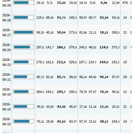
2026-
19
5
15
19
14
3
6
11
476
2
,23
,71
,30
,20
,76
,03
,98
,89
06-29
2026-
125
88
91
145
90
89
92
93
14
1
,0
,38
,73
,0
,97
,77
,99
,18
06-28
2026-
96
40
50
173
81
12
18
190
21
1
,20
,15
,94
,8
,86
,21
,21
,3
06-27
2026-
297
141
286
379
245
48
124
375
12
6
,6
,7
,1
,9
,0
,02
,9
,3
06-26
2026-
279
161
212
329
187
124
169
232
10
7
,3
,6
,0
,6
,1
,7
,9
,2
06-23
2026-
85
81
85
89
96
94
96
97
29
2
,72
,62
,72
,82
,24
,90
,24
,57
06-21
2026-
284
244
295
330
79
67
76
90
12
1
,4
,1
,7
,3
,79
,57
,39
,31
06-19
2026-
39
33
42
45
17
11
11
20
21
1
,02
,89
,48
,87
,26
,28
,39
,31
06-16
2026-
75
19
41
83
67
12
38
104
14
9
,21
,39
,60
,37
,76
,51
,21
,3
06-15