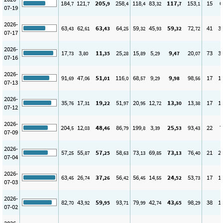
184
121
205
258
118
83
117
153
15
6
,7
,7
,9
,4
,4
,32
,7
,1
07-19
2026-
63
62
63
64
59
45
59
72
41
3
,43
,61
,43
,25
,32
,93
,32
,72
07-17
2026-
17
3
11
25
15
5
9
20
73
3
,73
,80
,35
,28
,89
,29
,47
,07
07-16
2026-
91
47
51
116
68
9
9
98
17
1
,69
,06
,01
,0
,57
,29
,98
,56
07-13
2026-
35
17
19
51
20
12
13
13
17
1
,76
,31
,22
,97
,95
,72
,30
,38
07-12
2026-
204
12
48
86
199
3
25
93
22
7
,5
,03
,46
,79
,8
,39
,53
,43
07-09
2026-
57
55
57
58
73
69
73
76
21
2
,25
,87
,25
,63
,13
,85
,13
,40
07-04
2026-
63
26
37
56
56
14
24
53
17
1
,45
,74
,26
,42
,45
,55
,52
,73
07-03
2026-
82
43
59
93
79
42
43
98
38
1
,70
,92
,95
,71
,99
,74
,65
,29
07-02