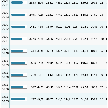
2026-
265
46
268
486
152
12
150
290
12
5
,3
,40
,0
,9
,0
,06
,4
,3
06-14
2026-
249
70
125
474
157
36
148
279
13
7
,5
,16
,2
,7
,2
,17
,8
,6
06-13
2026-
144
4
58
88
86
8
19
96
30
1
,1
,98
,94
,95
,41
,05
,56
,60
06-12
2026-
307
29
58
461
295
6
13
442
130
1
,6
,63
,42
,0
,3
,79
,14
,7
06-11
2026-
128
39
47
136
87
18
31
100
15
1
,4
,13
,11
,4
,07
,15
,70
,6
06-10
2026-
85
14
29
55
153
73
106
186
11
9
,46
,05
,84
,04
,8
,57
,6
,8
06-09
2026-
121
101
114
138
115
73
94
147
19
1
,9
,7
,0
,2
,5
,29
,07
,0
06-08
2026-
168
47
49
362
158
22
22
367
32
8
,7
,33
,53
,3
,4
,22
,57
,2
06-06
2026-
139
64
80
155
117
18
55
153
17
1
,7
,55
,79
,9
,0
,65
,38
,8
06-05