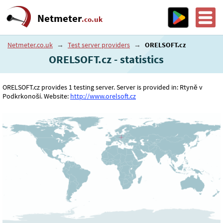
Netmeter
.co.uk
Netmeter.co.uk
→
Test server providers
→
ORELSOFT.cz
ORELSOFT.cz - statistics
ORELSOFT.cz provides 1 testing server. Server is provided in: Rtyně v
Podkrkonoší. Website:
http://www.orelsoft.cz