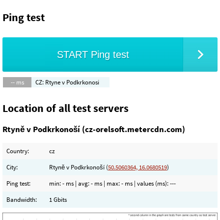
Ping test
START Ping test
-- ms
CZ: Rtyne v Podkrkonosi
Location of all test servers
Rtyně v Podkrkonoší (cz-orelsoft.metercdn.com)
Country:
cz
City:
Rtyně v Podkrkonoší (
50.5060364, 16.0680519
)
Ping test:
min:
- ms
| avg:
- ms
| max:
- ms
| values (ms):
---
Bandwidth:
1 Gbits