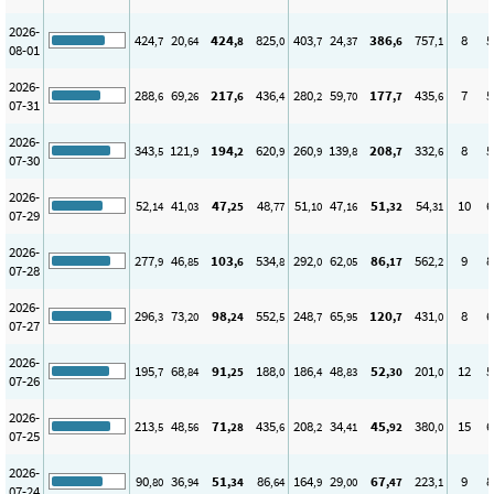
2026-
424
20
424
825
403
24
386
757
8
5
,7
,64
,8
,0
,7
,37
,6
,1
08-01
2026-
288
69
217
436
280
59
177
435
7
5
,6
,26
,6
,4
,2
,70
,7
,6
07-31
2026-
343
121
194
620
260
139
208
332
8
5
,5
,9
,2
,9
,9
,8
,7
,6
07-30
2026-
52
41
47
48
51
47
51
54
10
6
,14
,03
,25
,77
,10
,16
,32
,31
07-29
2026-
277
46
103
534
292
62
86
562
9
8
,9
,85
,6
,8
,0
,05
,17
,2
07-28
2026-
296
73
98
552
248
65
120
431
8
6
,3
,20
,24
,5
,7
,95
,7
,0
07-27
2026-
195
68
91
188
186
48
52
201
12
5
,7
,84
,25
,0
,4
,83
,30
,0
07-26
2026-
213
48
71
435
208
34
45
380
15
6
,5
,56
,28
,6
,2
,41
,92
,0
07-25
2026-
90
36
51
86
164
29
67
223
9
8
,80
,94
,34
,64
,9
,00
,47
,1
07-24