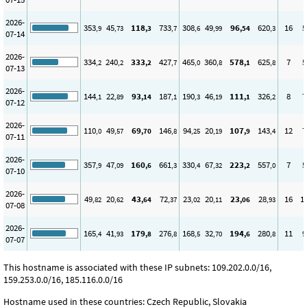
2026-
353
45
118
733
308
49
96
620
16
5
,9
,73
,3
,7
,6
,99
,54
,3
07-14
2026-
334
240
333
427
465
360
578
625
7
5
,2
,2
,2
,7
,0
,8
,1
,8
07-13
2026-
144
22
93
187
190
46
111
326
8
7
,1
,89
,14
,1
,3
,19
,1
,2
07-12
2026-
110
49
69
146
94
20
107
143
12
7
,0
,57
,70
,8
,25
,19
,9
,4
07-11
2026-
357
47
160
661
330
67
223
557
7
5
,9
,09
,6
,3
,4
,32
,2
,0
07-10
2026-
49
20
43
72
23
20
23
28
16
1
,82
,62
,64
,37
,02
,11
,06
,93
07-08
2026-
165
41
179
276
168
32
194
280
11
9
,4
,93
,8
,8
,5
,70
,6
,8
07-07
This hostname is associated with these IP subnets: 109.202.0.0/16,
159.253.0.0/16, 185.116.0.0/16
Hostname used in these countries: Czech Republic, Slovakia