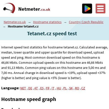
Netmeter
.co.uk
Netmeter.co.uk
→
Hostname statistics
→
Country Czech Republic
→
Hostname tetanet.cz
Tetanet.cz speed test
Internet speed test statistics for hostname tetanet.cz. Calculated average,
median, lower quartile and upper quartile for download speed, upload
speed and ping. Most common download speed on this hostname is
46
,66
Mbits. Common upload speeds on this hostname are 46
,66
Mbits
and 91
,13
Mbits. Common ping values on this hostname are 5
,00
ms and
7
,00
ms. Annual change in download speed is +19%, upload speed +37%
(higher is better) and ping value is +5% (lower is better).
Language:
NET
,
DE
,
AT
,
ES
,
FR
,
IT
,
HU
,
PL
,
SK
,
RO
,
CZ
Hostname speed graph