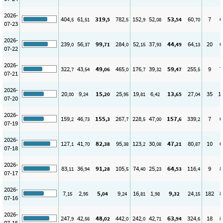
2026-
404
61
319
782
152
52
53
60
7
6
,5
,51
,5
,5
,9
,08
,54
,70
07-23
2026-
239
56
99
284
52
37
44
64
20
6
,0
,37
,71
,0
,15
,93
,49
,13
07-22
2026-
322
43
49
465
176
39
59
255
9
7
,7
,54
,06
,0
,7
,32
,47
,5
07-21
2026-
20
9
15
25
19
6
13
27
35
1
,00
,24
,20
,95
,81
,42
,65
,04
07-20
2026-
159
46
155
267
228
47
157
339
7
6
,2
,73
,3
,7
,5
,00
,6
,2
07-19
2026-
127
41
82
95
123
30
47
80
10
6
,1
,70
,38
,38
,2
,08
,21
,87
07-18
2026-
83
36
91
105
74
25
64
116
9
8
,11
,94
,28
,5
,40
,23
,53
,4
07-17
2026-
7
2
5
9
16
1
9
24
182
8
,15
,95
,04
,24
,81
,98
,32
,15
07-16
2026-
247
42
48
442
242
42
63
324
18
8
,9
,56
,02
,0
,0
,71
,94
,6
07-15