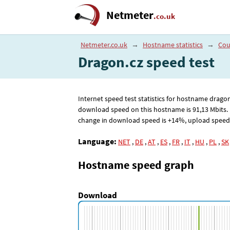
Netmeter
.co.uk
Netmeter.co.uk
→
Hostname statistics
→
Cou
Dragon.cz speed test
Internet speed test statistics for hostname drag
download speed on this hostname is 91
,13
Mbits.
change in download speed is +14%, upload speed +1
Language:
NET
,
DE
,
AT
,
ES
,
FR
,
IT
,
HU
,
PL
,
SK
Hostname speed graph
Download