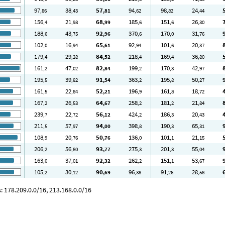
97
38
57
94
98
24
,86
,43
,81
,62
,82
,44
156
21
68
185
151
26
,4
,98
,99
,6
,6
,30
188
43
92
370
170
31
,6
,75
,96
,6
,0
,76
102
16
65
92
101
20
,0
,94
,61
,94
,6
,37
179
29
84
218
169
36
,4
,28
,52
,4
,4
,80
161
47
82
199
170
42
,2
,02
,84
,2
,3
,97
195
39
91
363
195
50
,5
,82
,54
,2
,8
,27
161
22
52
196
161
18
,5
,84
,21
,9
,8
,72
167
26
64
258
181
21
,2
,53
,67
,2
,2
,84
239
22
56
424
186
20
,7
,72
,12
,2
,3
,43
211
57
94
398
190
65
,5
,97
,00
,8
,3
,31
108
20
50
136
101
21
,9
,76
,76
,0
,1
,15
206
56
93
275
201
55
,2
,80
,77
,3
,3
,04
163
37
92
262
151
53
,0
,01
,32
,2
,1
,67
105
30
90
96
91
28
,2
,12
,69
,38
,26
,58
 178.209.0.0/16, 213.168.0.0/16