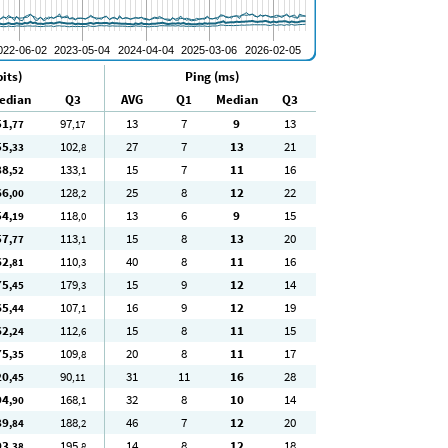
its)
Ping (ms)
edian
Q3
AVG
Q1
Median
Q3
51
97
13
7
9
13
,77
,17
55
102
27
7
13
21
,33
,8
88
133
15
7
11
16
,52
,1
66
128
25
8
12
22
,00
,2
54
118
13
6
9
15
,19
,0
57
113
15
8
13
20
,77
,1
62
110
40
8
11
16
,81
,3
75
179
15
9
12
14
,45
,3
65
107
16
9
12
19
,44
,1
62
112
15
8
11
15
,24
,6
75
109
20
8
11
17
,35
,8
20
90
31
11
16
28
,45
,11
94
168
32
8
10
14
,90
,1
89
188
46
7
12
20
,84
,2
93
195
14
8
12
18
,38
,8