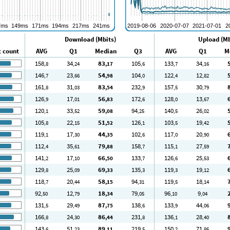
Download (Mbits)
Upload (Mb
t count
AVG
Q1
Median
Q3
AVG
Q1
M
158
34
83
105
133
34
,8
,24
,17
,6
,7
,16
146
23
54
104
122
12
,7
,66
,98
,0
,4
,82
161
31
83
232
157
30
,8
,03
,54
,9
,5
,79
126
17
56
172
128
13
,9
,01
,83
,6
,0
,67
120
33
59
94
140
26
,1
,52
,08
,25
,5
,02
105
22
51
126
103
19
,8
,15
,52
,1
,5
,42
119
17
44
102
117
20
,1
,30
,35
,6
,0
,90
112
35
79
158
115
27
,4
,61
,88
,7
,1
,59
141
17
66
133
126
25
,2
,10
,50
,7
,6
,53
129
25
69
135
119
19
,8
,09
,33
,3
,3
,12
118
20
58
94
119
18
,7
,44
,15
,31
,5
,14
92
12
18
79
96
9
,50
,79
,34
,05
,10
,04
131
29
87
138
133
44
,5
,49
,75
,6
,9
,06
166
24
86
231
136
28
,8
,30
,44
,8
,1
,40
143
51
89
219
150
71
,6
,23
,11
,5
,2
,86