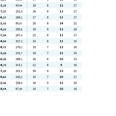
51
93
18
8
12
17
,33
,94
77
151
26
8
13
17
,37
,9
96
268
17
8
11
17
,27
,1
81
95
28
8
14
22
,32
,57
54
295
18
8
13
18
,22
,6
87
207
22
8
11
17
,58
,4
94
317
14
8
11
15
,04
,2
48
170
19
7
12
18
,71
,2
83
231
18
7
11
16
,18
,7
46
288
20
6
10
13
,36
,1
94
313
12
6
9
16
,72
,1
57
101
56
9
13
21
,23
,4
94
242
15
7
10
17
,81
,2
92
158
16
9
12
20
,56
,5
64
97
15
7
10
18
,54
,89