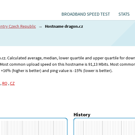
BROADBAND SPEED TEST
STATS
ntry Czech Republic
→
Hostname dragon.cz
on.cz. Calculated average, median, lower quartile and upper quartile for 
 Most common upload speed on this hostname is 91
,13
Mbits. Most common 
6% (higher is better) and ping value is -15% (lower is better).
,
RO
,
CZ
History